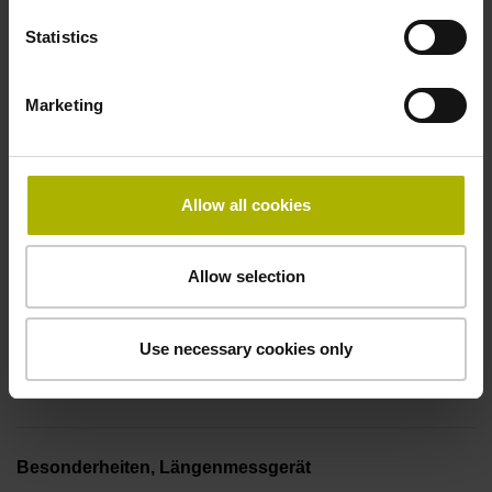
50,00 kHz
Statistics
Störungssignal
Marketing
bei Störung LOW
Allow all cookies
Spannungsversorgung
5V+-5%
Allow selection
Elektrischer Anschluss
Use necessary cookies only
Flanschdose, Stift, 14-polig
Besonderheiten, Längenmessgerät