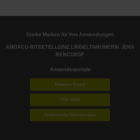
Starke Marken für Ihre Anwendungen
AMO
ACU-RITE
ETEL
LEINE LINDE
LTN
NUMERIK JENA
RENCO
RSF
Anwenderportale
Klartext Portal
TNC Club
Technische Schulungen