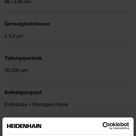
ML+138 mm
Genauigkeitsklasse
± 5,0 µm
Teilungsperiode
20,000 µm
Befestigungsart
Endstücke + Montageschiene
Ausgangssignal