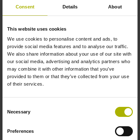
Rechtecksignale, TTL-Pegel mit 20-fach Interpolation
Consent
Details
About
Referenzmarkenlage
This website uses cookies
ML/2 - in der Mitte der Messlänge
We use cookies to personalise content and ads, to
provide social media features and to analyse our traffic.
We also share information about your use of our site with
Weitere Referenzmarken
our social media, advertising and analytics partners who
may combine it with other information that you’ve
keine
provided to them or that they’ve collected from your use
of their services.
Referenzimpulsbreite
Consent
90°
Necessary
Selection
Preferences
Max. Abtastfrequenz