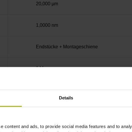
20,000 µm
1,0000 nm
Endstücke + Montageschiene
14A
ohne Wertangabe
Details
Dual
e content and ads, to provide social media features and to analy