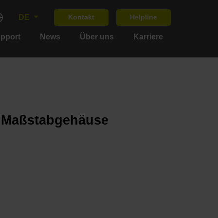
DE
Kontakt
Helpline
upport
News
Über uns
Karriere
m Maßstabgehäuse