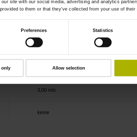
EnDat22 Synchron-Seriell EnDat 2.2 ohne In
 our site with our social media, advertising and analytics partn
 provided to them or that they’ve collected from your use of their
3,6 V ... 14 V
Preferences
Statistics
Flanschdose, Stift, 14-polig
2
 only
Allow selection
3,00 m/s
keine