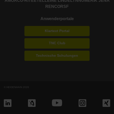
AMO
ACU-RITE
ETEL
LEINE LINDE
LTN
NUMERIK JENA
RENCO
RSF
Anwenderportale
Klartext Portal
TNC Club
Technische Schulungen
© HEIDENHAIN 2026