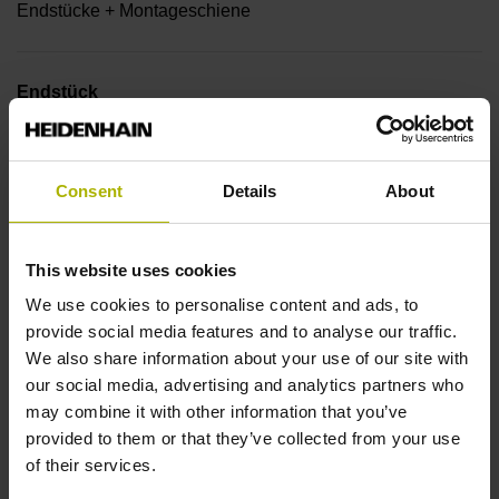
Endstücke + Montageschiene
Endstück
14A
Consent
Details
About
Ausgangssignal
ohne Wertangabe
This website uses cookies
We use cookies to personalise content and ads, to
provide social media features and to analyse our traffic.
Ausgabecode
We also share information about your use of our site with
our social media, advertising and analytics partners who
Dual
may combine it with other information that you’ve
provided to them or that they’ve collected from your use
of their services.
Datenschnittstelle