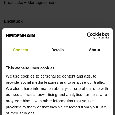
Endstücke + Montageschiene
Endstück
12A
Consent
Details
About
Ausgangssignal
sinusförmige Spannungssignale (1 Vss)
This website uses cookies
We use cookies to personalise content and ads, to
Ausgabecode
provide social media features and to analyse our traffic.
We also share information about your use of our site with
Dual
our social media, advertising and analytics partners who
may combine it with other information that you’ve
provided to them or that they’ve collected from your use
Datenschnittstelle
of their services.