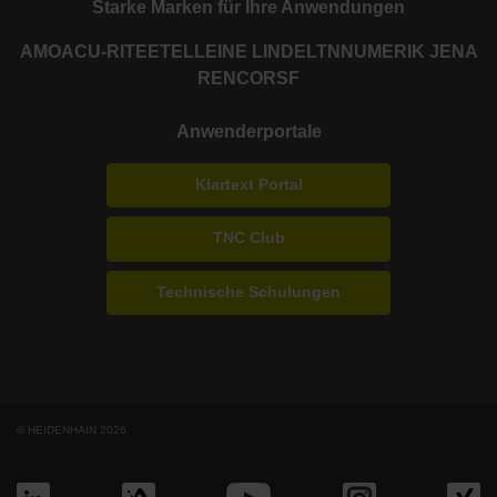
Starke Marken für Ihre Anwendungen
AMO
ACU-RITE
ETEL
LEINE LINDE
LTN
NUMERIK JENA
RENCO
RSF
Anwenderportale
Klartext Portal
TNC Club
Technische Schulungen
© HEIDENHAIN 2026