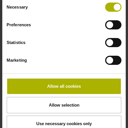
Consent
EnDat02 Synchron-Seriell EnDat 2.2 mit
Necessary
Selection
Inkrementalsignalen
Preferences
Spannungsversorgung
Statistics
3,6 V ... 14 V
Marketing
Elektrischer Anschluss
Flanschdose, Stift, 14-polig
Allow all cookies
Maximalgeschwindigkeit
Allow selection
3,00 m/s
Use necessary cookies only