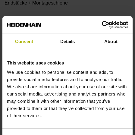
Endstücke + Montageschiene
Endstück
14A
Consent
Details
About
Ausgangssignal
This website uses cookies
sinusförmige Spannungssignale (1 Vss)
We use cookies to personalise content and ads, to
provide social media features and to analyse our traffic.
We also share information about your use of our site with
Ausgabecode
our social media, advertising and analytics partners who
may combine it with other information that you’ve
Dual
provided to them or that they’ve collected from your use
of their services.
Datenschnittstelle