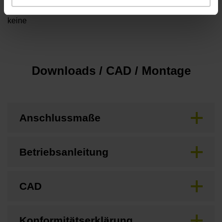
Besonderheiten, Längenmessgerät
keine
Downloads / CAD / Montage
Anschlussmaße
Betriebsanleitung
CAD
Konformitätserklärung