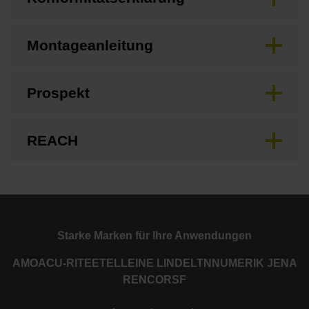
Montageanleitung
Prospekt
REACH
Starke Marken für Ihre Anwendungen
AMO
ACU-RITE
ETEL
LEINE LINDE
LTN
NUMERIK JENA
RENCO
RSF