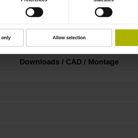
keine
Für Anwendungen bis SIL 2 nach EN 61508 u
beachten!
 only
Allow selection
Downloads / CAD / Montage