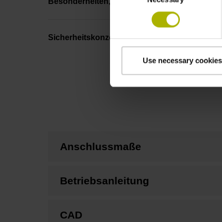
Besonderheiten, Längenmessgerät
Sicherheitskonzept
Use necessary cookies
Anschlussmaße
Betriebsanleitung
CAD