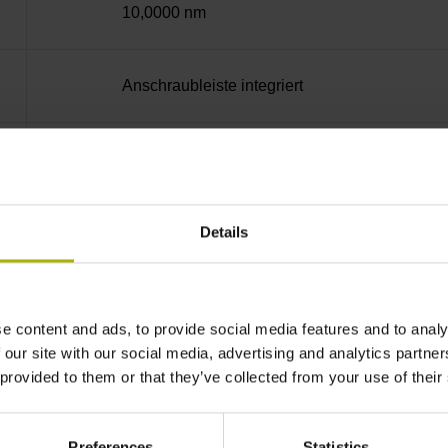
10,0000 nm
Anschraubleiste integriert
EnDat22 Synchron-Seriell EnDat 2.2 ohne In
3,6 V ... 14 V
Details
Flanschdose, Stift, 14-polig
e content and ads, to provide social media features and to analy
 our site with our social media, advertising and analytics partn
 provided to them or that they’ve collected from your use of their
3,00 m/s
Preferences
Statistics