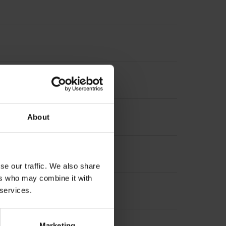
krementalsignale
About
se our traffic. We also share
ers who may combine it with
 services.
Marketing