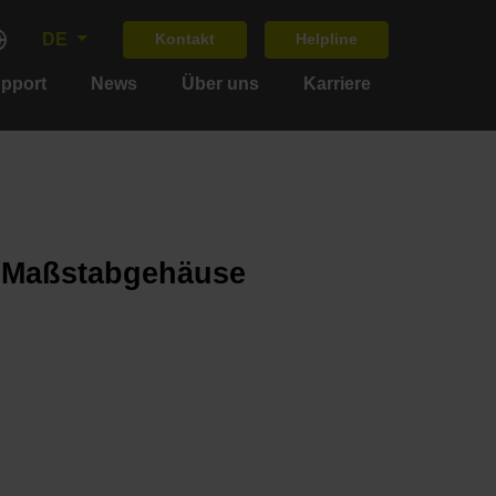
DE
Kontakt
Helpline
upport
News
Über uns
Karriere
m Maßstabgehäuse