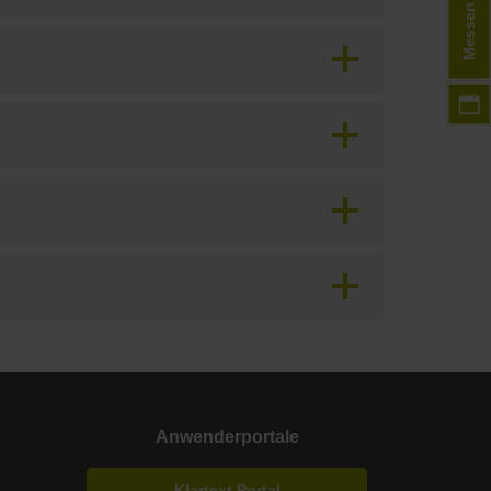
Messen
Anwenderportale
Klartext Portal