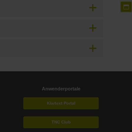
Anwenderportale
Klartext Portal
TNC Club