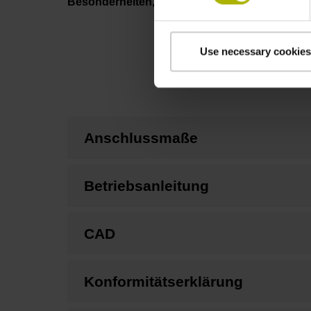
Besonderheiten, Längenmessgerät
Use necessary cookies
Anschlussmaße
Betriebsanleitung
CAD
Konformitätserklärung