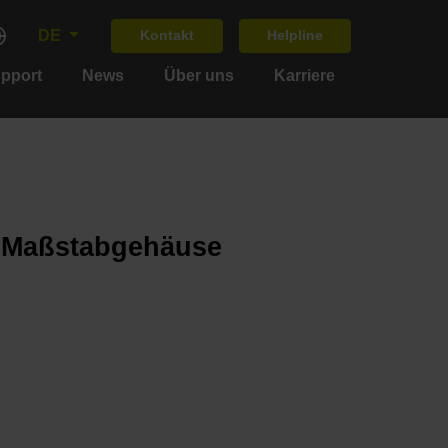
DE
Kontakt
Helpline
upport
News
Über uns
Karriere
m Maßstabgehäuse