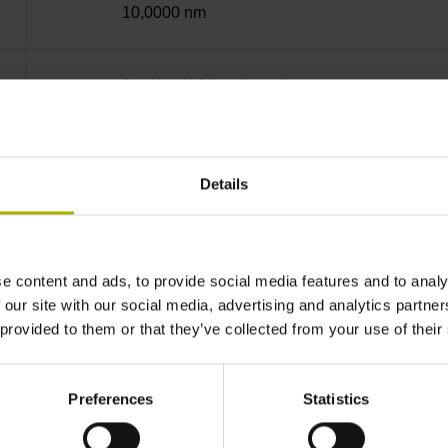
10,0000 nm
Anschraubleiste integriert
EnDat22 Synchron-Seriell EnDat 2.2 ohne In
Details
3,6 V ... 14 V
e content and ads, to provide social media features and to analy
Flanschdose, Stift, 14-polig
 our site with our social media, advertising and analytics partn
 provided to them or that they’ve collected from your use of their
3,00 m/s
Preferences
Statistics