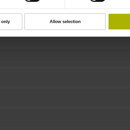
keine
 only
Allow selection
Downloads / CAD / Montage