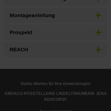
Montageanleitung
Prospekt
REACH
Starke Marken für Ihre Anwendungen
AMO
ACU-RITE
ETEL
LEINE LINDE
LTN
NUMERIK JENA
RENCO
RSF