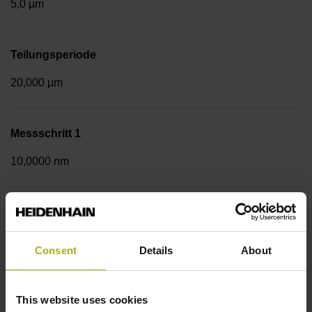
5,0 µm
Teilungsperiode
20,000 µm
Messschritt 1
10,0000 nm
Befestigungsart
Anschraubleiste integriert
Consent
Details
About
Datenschnittstelle
This website uses cookies