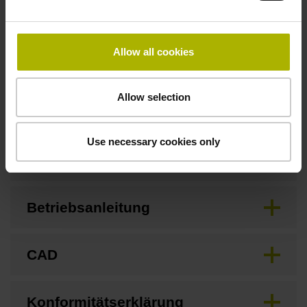
keine
Allow all cookies
Downloads / CAD / Montage
Allow selection
Use necessary cookies only
Anschlussmaße
Betriebsanleitung
CAD
Konformitätserklärung