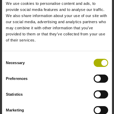
EnDat22 Synchron-Seriell EnDat 2.2 ohne
We use cookies to personalise content and ads, to
Inkrementalsignale
provide social media features and to analyse our traffic.
We also share information about your use of our site with
our social media, advertising and analytics partners who
Spannungsversorgung
may combine it with other information that you’ve
provided to them or that they’ve collected from your use
3,6 V ... 14 V
of their services.
Elektrischer Anschluss
Consent
Necessary
Selection
Flanschdose, Stift, 14-polig
Preferences
Maximalgeschwindigkeit
Statistics
3,00 m/s
Marketing
Besonderheiten, Längenmessgerät