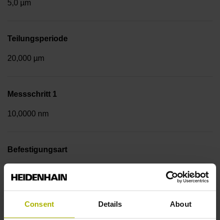
5,0 µm
Teilungsperiode
20,000 µm
Messschritt 1
10,0000 nm
Befestigungsart
Anschraubleiste integriert
Consent
Details
About
Datenschnittstelle