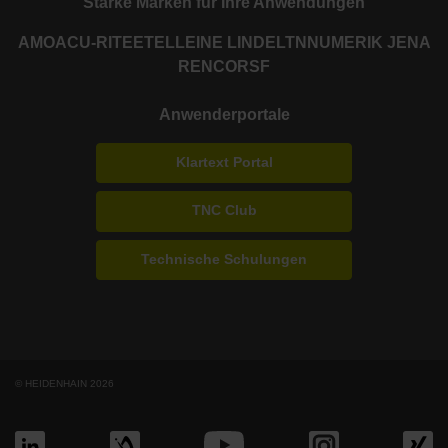
Starke Marken für Ihre Anwendungen
AMO
ACU-RITE
ETEL
LEINE LINDE
LTN
NUMERIK JENA
RENCO
RSF
Anwenderportale
Klartext Portal
TNC Club
Technische Schulungen
© HEIDENHAIN 2026