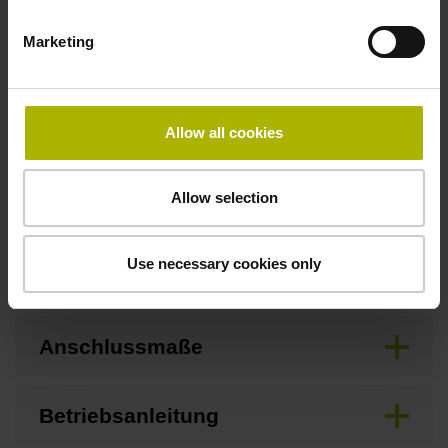
3,00 m/s
Marketing
Besonderheiten, Längenmessgerät
Allow all cookies
keine
Allow selection
Downloads / CAD / Montage
Use necessary cookies only
Anschlussmaße
Betriebsanleitung