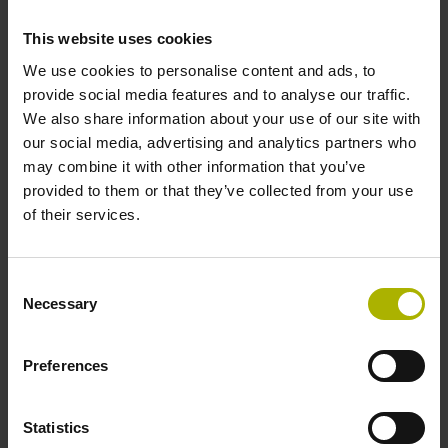
EnDat02 Synchron-Seriell EnDat 2.2 mit
Inkrementalsignalen
This website uses cookies
We use cookies to personalise content and ads, to
provide social media features and to analyse our traffic.
Spannungsversorgung
We also share information about your use of our site with
our social media, advertising and analytics partners who
3,6 V ... 14 V
may combine it with other information that you’ve
provided to them or that they’ve collected from your use
of their services.
Elektrischer Anschluss
Flanschdose, Stift, 14-polig
Consent
Necessary
Selection
Anzahl Abtasteinheiten
Preferences
2
Statistics
Maximalgeschwindigkeit