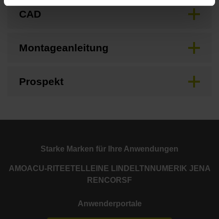
CAD
Montageanleitung
Prospekt
Starke Marken für Ihre Anwendungen
AMO
ACU-RITE
ETEL
LEINE LINDE
LTN
NUMERIK JENA
RENCO
RSF
Anwenderportale