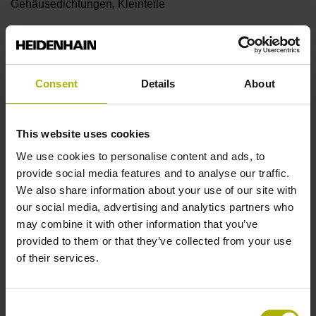
Gehäusedichtungen, Kleinteile
Messlänge
Consent
Details
About
8840 mm
This website uses cookies
Therm. Längenausdehnungs-
We use cookies to personalise content and ads, to
provide social media features and to analyse our traffic.
We also share information about your use of our site with
Koeffizient
our social media, advertising and analytics partners who
may combine it with other information that you’ve
~ 10·10-6K-1 Stahl
provided to them or that they’ve collected from your use
of their services.
Genauigkeitsklasse
± 5,0 µm
Consent