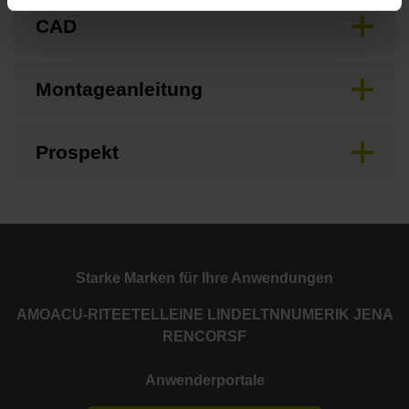
CAD
Montageanleitung
Prospekt
Starke Marken für Ihre Anwendungen
AMO
ACU-RITE
ETEL
LEINE LINDE
LTN
NUMERIK JENA
RENCO
RSF
Anwenderportale