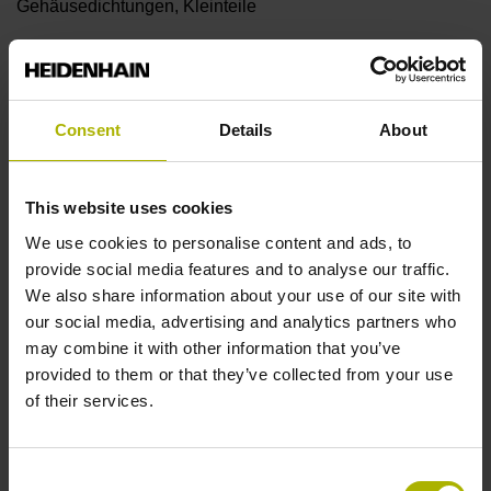
Gehäusedichtungen, Kleinteile
Messlänge
Consent
Details
About
19840 mm
This website uses cookies
Therm. Längenausdehnungs-
We use cookies to personalise content and ads, to
provide social media features and to analyse our traffic.
We also share information about your use of our site with
Koeffizient
our social media, advertising and analytics partners who
may combine it with other information that you’ve
~ 10·10-6K-1 Stahl
provided to them or that they’ve collected from your use
of their services.
Genauigkeitsklasse
± 5,0 µm
Consent