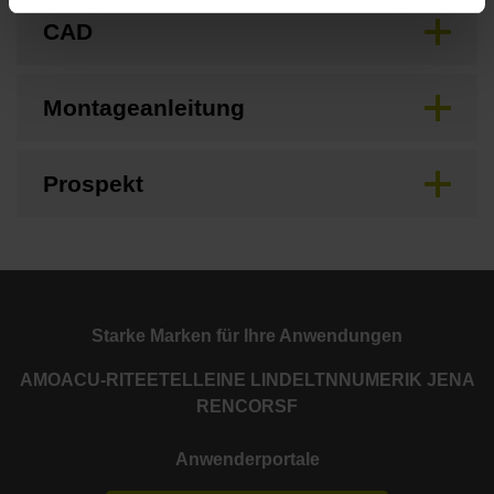
CAD
Montageanleitung
Prospekt
Starke Marken für Ihre Anwendungen
AMO
ACU-RITE
ETEL
LEINE LINDE
LTN
NUMERIK JENA
RENCO
RSF
Anwenderportale