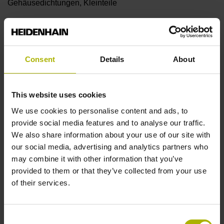
Gehäusedichtungen, Kleinteile
Messlänge
Consent
Details
About
5640 mm
This website uses cookies
Therm. Längenausdehnungs-
We use cookies to personalise content and ads, to
provide social media features and to analyse our traffic.
We also share information about your use of our site with
Koeffizient
our social media, advertising and analytics partners who
may combine it with other information that you’ve
~ 10·10-6K-1 Stahl
provided to them or that they’ve collected from your use
of their services.
Genauigkeitsklasse
± 5,0 µm
Consent