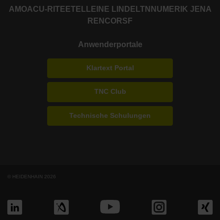
AMO
ACU-RITE
ETEL
LEINE LINDE
LTN
NUMERIK JENA
RENCO
RSF
Anwenderportale
Klartext Portal
TNC Club
Technische Schulungen
© HEIDENHAIN 2026