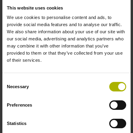
DQ01 DRIVE-CLiQ Messgeräteschnittstelle DQ01
This website uses cookies
We use cookies to personalise content and ads, to
provide social media features and to analyse our traffic.
Spannungsversorgung
We also share information about your use of our site with
10 V ... 28,8 V
our social media, advertising and analytics partners who
may combine it with other information that you’ve
provided to them or that they’ve collected from your use
Elektrischer Anschluss
of their services.
Flanschdose, Stift, 14-polig
Consent
Necessary
Selection
Anzahl Abtasteinheiten
3
Preferences
Statistics
Maximalgeschwindigkeit