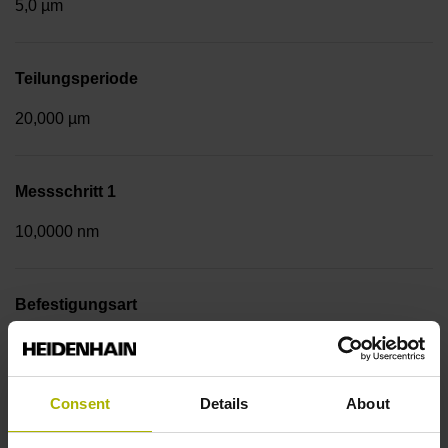
5,0 µm
Teilungsperiode
20,000 µm
Messschritt 1
10,0000 nm
Befestigungsart
Anschraubleiste integriert
Consent
Details
About
Datenschnittstelle