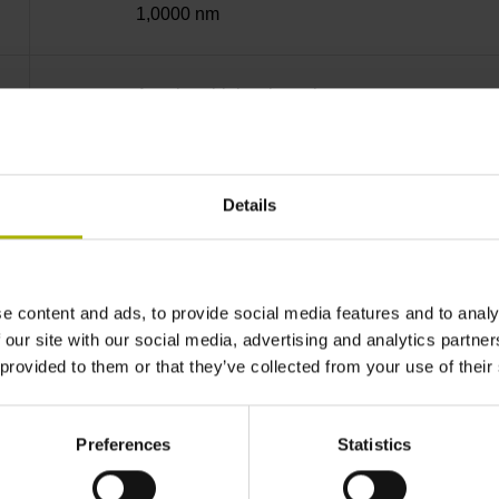
1,0000 nm
Anschraubleiste integriert
Mit03-4 Mitsubishi high speed interface Gener
Details
3,6 V ... 14 V
e content and ads, to provide social media features and to analy
Flanschdose, Stift, 14-polig
 our site with our social media, advertising and analytics partn
 provided to them or that they’ve collected from your use of their
3,00 m/s
Preferences
Statistics