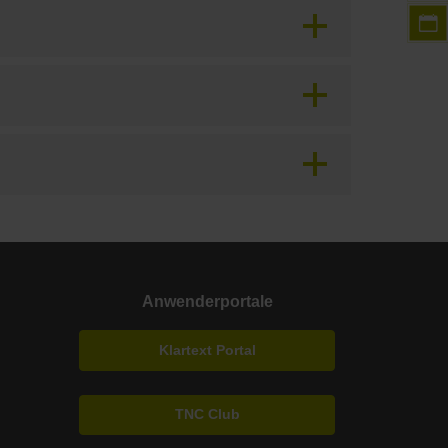
Anwenderportale
Klartext Portal
TNC Club