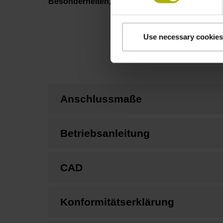
Besonderheiten, Längenmessgerät
Use necessary cookies
Anschlussmaße
Betriebsanleitung
CAD
Konformitätserklärung