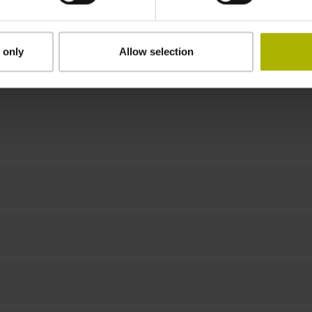
keine
 only
Allow selection
Downloads / CAD / Montage