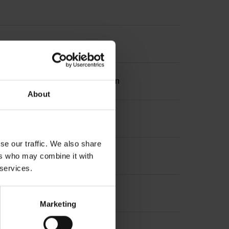
ation 2 with two pair transmission
About
se our traffic. We also share
ers who may combine it with
 services.
Marketing