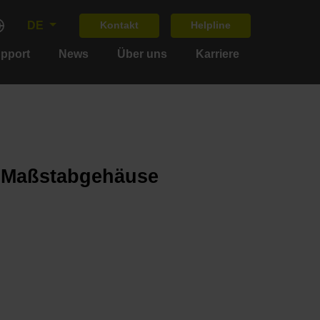
DE
Kontakt
Helpline
upport
News
Über uns
Karriere
m Maßstabgehäuse