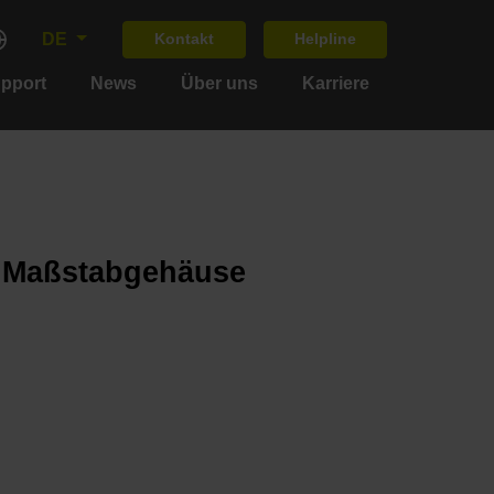
DE
Kontakt
Helpline
upport
News
Über uns
Karriere
m Maßstabgehäuse