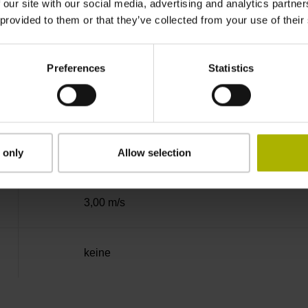
Dual
 our site with our social media, advertising and analytics partn
 provided to them or that they’ve collected from your use of their
Fanuc05 Serielle Schnittstelle FANUC ALP
Preferences
Statistics
3,6 V ... 14 V
Flanschdose, Stift, 14-polig
 only
Allow selection
3,00 m/s
keine