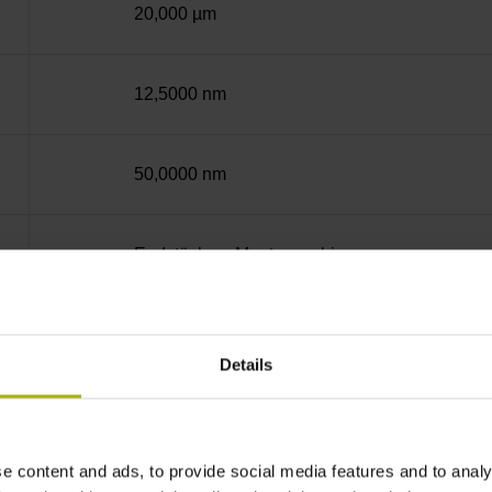
20,000 µm
12,5000 nm
50,0000 nm
Endstücke + Montageschiene
14A
Details
ohne Wertangabe
e content and ads, to provide social media features and to analy