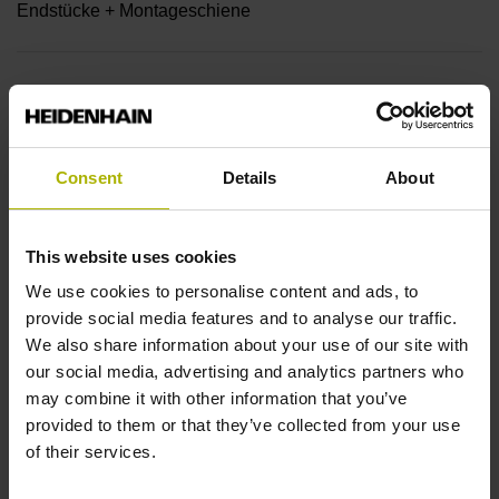
Endstücke + Montageschiene
Endstück
12A
Consent
Details
About
Ausgangssignal
This website uses cookies
ohne Wertangabe
We use cookies to personalise content and ads, to
provide social media features and to analyse our traffic.
Ausgabecode
We also share information about your use of our site with
our social media, advertising and analytics partners who
Dual
may combine it with other information that you’ve
provided to them or that they’ve collected from your use
of their services.
Datenschnittstelle