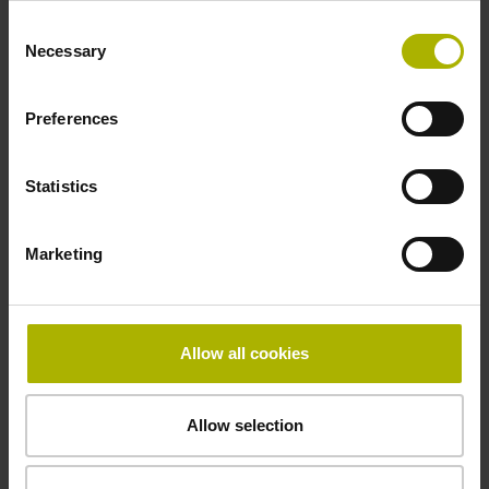
DQ01 DRIVE-CLiQ Messgeräteschnittstelle DQ01
Consent
Necessary
Selection
Spannungsversorgung
Preferences
10 V ... 28,8 V
Statistics
Elektrischer Anschluss
Marketing
Flanschdose, Stift, 14-polig
Maximalgeschwindigkeit
Allow all cookies
3,00 m/s
Allow selection
Besonderheiten, Längenmessgerät