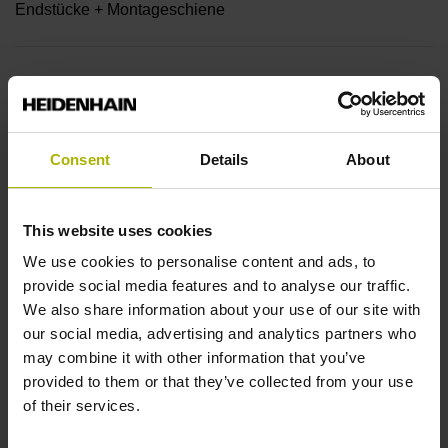
Endstücke + Montageschiene
Endstück
14A
Consent
Details
About
Ausgangssignal
This website uses cookies
ohne Wertangabe
We use cookies to personalise content and ads, to
provide social media features and to analyse our traffic.
Ausgabecode
We also share information about your use of our site with
our social media, advertising and analytics partners who
Dual
may combine it with other information that you’ve
provided to them or that they’ve collected from your use
of their services.
Datenschnittstelle