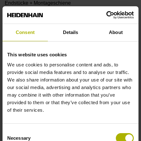
Endstücke + Montageschiene
Endstück
Consent
Details
About
12A
This website uses cookies
Ausgangssignal
We use cookies to personalise content and ads, to
provide social media features and to analyse our traffic.
ohne Wertangabe
We also share information about your use of our site with
our social media, advertising and analytics partners who
may combine it with other information that you’ve
Ausgabecode
provided to them or that they’ve collected from your use
Dual
of their services.
Consent
Datenschnittstelle
Necessary
Selection