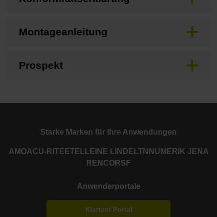
Montageanleitung
Prospekt
Starke Marken für Ihre Anwendungen
AMO
ACU-RITE
ETEL
LEINE LINDE
LTN
NUMERIK JENA
RENCO
RSF
Anwenderportale
Klartext Portal