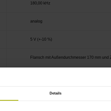
180,00 kHz
analog
5 V (+-10 %)
Flansch mit Außendurchmesser 170 mm und Z
Vollwelle, Durchmesser 14 mm, Länge 20 mm,
IP64 (EN60529)
Details
0/+50 °C