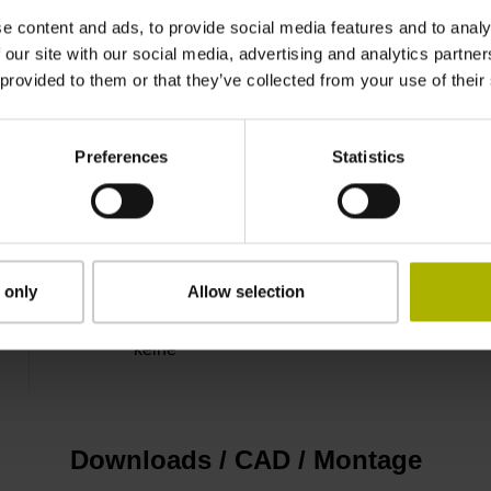
e content and ads, to provide social media features and to analy
freies Kabelende
 our site with our social media, advertising and analytics partn
 provided to them or that they’ve collected from your use of their
D294999
Preferences
Statistics
Kabelausgang axial und radial verwendbar
1,00 m
 only
Allow selection
keine
Downloads / CAD / Montage