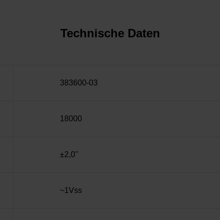
Technische Daten
383600-03
18000
±2,0''
~1Vss