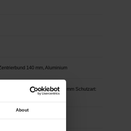
entrierbund 140 mm, Aluminium
 mit Innengewinde M6, Tiefe 16 mm Schutzart:
About