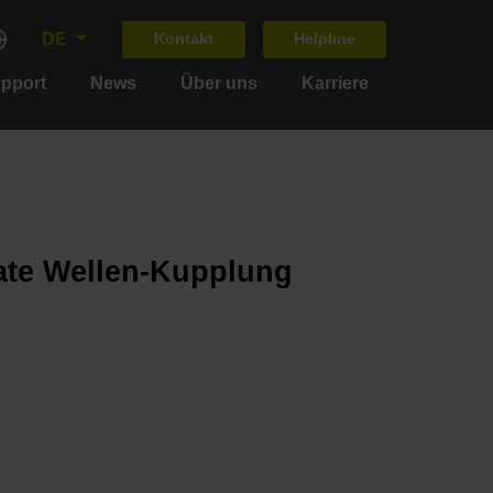
DE
Kontakt
Helpline
upport
News
Über uns
Karriere
ate Wellen-Kupplung