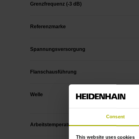
Grenzfrequenz (-3 dB)
Referenzmarke
Spannungsversorgung
Flanschausführung
Welle
Consent
Arbeitstemperatur
This website uses cookies