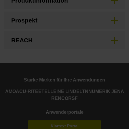
Produktinformation
Prospekt
REACH
Starke Marken für Ihre Anwendungen
AMO
ACU-RITE
ETEL
LEINE LINDE
LTN
NUMERIK JENA
RENCO
RSF
Anwenderportale
Klartext Portal