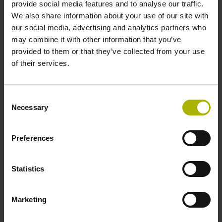
provide social media features and to analyse our traffic.
We also share information about your use of our site with
-10/+70 °C
our social media, advertising and analytics partners who
may combine it with other information that you’ve
provided to them or that they’ve collected from your use
Elektrischer Anschluss
of their services.
freies Kabelende
Consent
Necessary
Selection
Anschluss-Belegung
D294999
Preferences
Anschlussrichtung
Statistics
Kabelausgang axial und radial verwendbar
Marketing