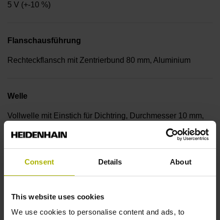
5 V (+-10 %)
Flanschausführung
Rechteckflansch mit Zentrierbund 80 mm, Aluminium
Welle
Vollwelle mit Einstich für Dichtring, Durchmesser 10 mm,
Länge 20 mm
Consent
Details
About
Schutzart
IP64 (EN60529)
This website uses cookies
We use cookies to personalise content and ads, to
Arbeitstemperatur