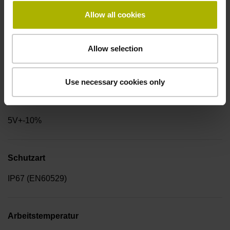
bei Störung LOW
Allow all cookies
Signalperiode
Allow selection
2,000 µm
Use necessary cookies only
Spannungsversorgung
5V+-10%
Schutzart
IP67 (EN60529)
Arbeitstemperatur