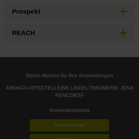
Prospekt
REACH
Starke Marken für Ihre Anwendungen
AMO
ACU-RITE
ETEL
LEINE LINDE
LTN
NUMERIK JENA
RENCO
RSF
Anwenderportale
Klartext Portal