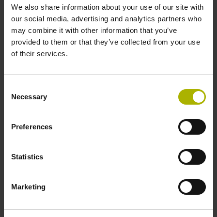
1,50 m
We also share information about your use of our site with
our social media, advertising and analytics partners who
may combine it with other information that you’ve
Ausgangssignal
provided to them or that they’ve collected from your use
of their services.
Rechtecksignale, TTL-Pegel mit 10-fach Interpolation
Consent
Max. Abtastfrequenz
Necessary
Selection
25,00 kHz
Preferences
Referenzimpulsbreite
Statistics
90°
Marketing
Störungssignal