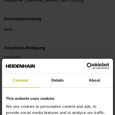
integrierter Elektronik, lackiert, Stift, 15-polig
Anschlussrichtung
axial
Anschluss-Belegung
D510107
Kabeltyp
Consent
Details
About
PUR Ø 5,1 mm
This website uses cookies
Kabellänge
We use cookies to personalise content and ads, to
provide social media features and to analyse our traffic.