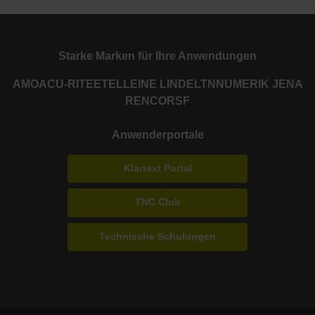
Starke Marken für Ihre Anwendungen
AMO
ACU-RITE
ETEL
LEINE LINDE
LTN
NUMERIK JENA
RENCO
RSF
Anwenderportale
Klartext Portal
TNC Club
Technische Schulungen