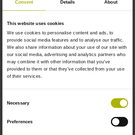
Funktionsanzeige
Consent
Details
About
keine
This website uses cookies
We use cookies to personalise content and ads, to
Spannungsversorgung
provide social media features and to analyse our traffic.
5 V (+-10 %)
We also share information about your use of our site with
our social media, advertising and analytics partners who
may combine it with other information that you’ve
provided to them or that they’ve collected from your use
Anschlussrichtung
of their services.
Kabelausgang links
Consent
Necessary
Kabellänge
Selection
3,00 m
Preferences