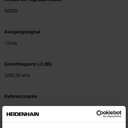
50000
Ausgangssignal
~1Vss
Grenzfrequenz (-3 dB)
1000,00 kHz
Referenzmarke
Rechteckimpuls