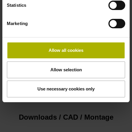
Elektrischer Anschluss
Statistics
Sub-D Stecker, 2-reihig, Metallgehäuse, Bauform A, mit
Verriegelungsschrauben, Stift, 15-polig
Marketing
Anschluss-Belegung
Allow all cookies
D1121221
Allow selection
Arbeitstemperatur
-10/+70 °C
Use necessary cookies only
Downloads / CAD / Montage