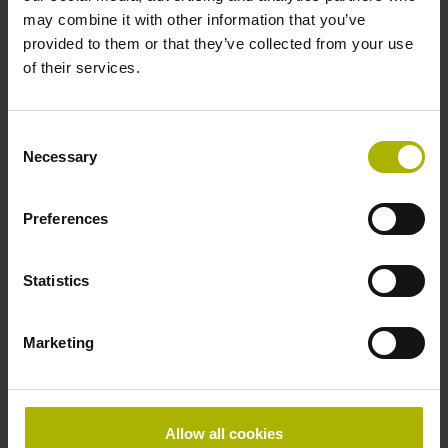
D1153295
may combine it with other information that you’ve
provided to them or that they’ve collected from your use
of their services.
Kabellänge
1,00 m
Consent
Necessary
Selection
Funktionsanzeige
Preferences
on
Statistics
Das notwendige Adapterkabel zur Montage
Marketing
1197117-xx oder 1184705-xx separat bestellen
Allow all cookies