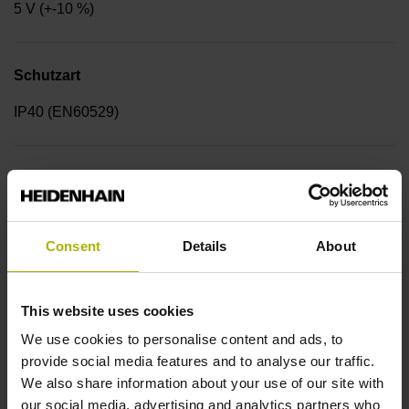
5 V (+-10 %)
Schutzart
IP40 (EN60529)
Arbeitstemperatur
-10/+70 °C
Consent
Details
About
Elektrischer Anschluss
This website uses cookies
Kupplung M23, Stift, 12-polig
We use cookies to personalise content and ads, to
provide social media features and to analyse our traffic.
We also share information about your use of our site with
Anschluss-Belegung
our social media, advertising and analytics partners who