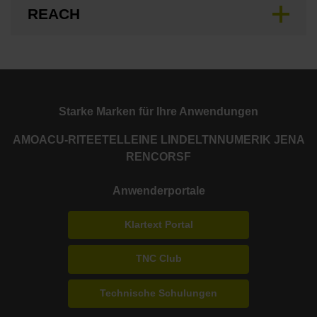
REACH
Starke Marken für Ihre Anwendungen
AMO
ACU-RITE
ETEL
LEINE LINDE
LTN
NUMERIK JENA
RENCO
RSF
Anwenderportale
Klartext Portal
TNC Club
Technische Schulungen