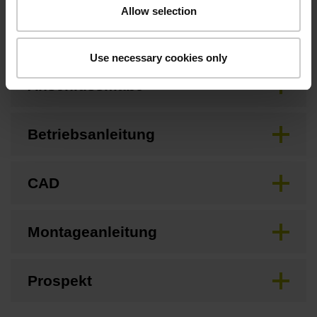
Allow selection
Downloads / CAD / Montage
Use necessary cookies only
Anschlussmaße
Betriebsanleitung
CAD
Montageanleitung
Prospekt