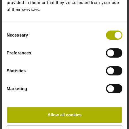
provided to them or that they’ve collected from your use
of their services.
IP67 (EN60529)
Consent
Arbeitstemperatur
Necessary
Selection
-20/+100 °C
Preferences
Maximaldrehzahl
Statistics
18500 min-1
Marketing
Besonderheiten, Rotationsmessgeräte
keine
Allow all cookies