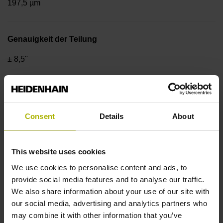
197,5 µm
Genauigkeit der Teilung
± 8,5''
Grundabstand der codierte Referenzmarken,
Referenzmarken
Consent
Details
About
Grundabstand = 96 Teilungsperioden
This website uses cookies
Geometrie der Trommel
We use cookies to personalise content and ads, to
provide social media features and to analyse our traffic.
AußenØ 90,53 mm, InnenØ 55 mm, LochkreisØ 70 mm
We also share information about your use of our site with
our social media, advertising and analytics partners who
may combine it with other information that you’ve
Schutzart