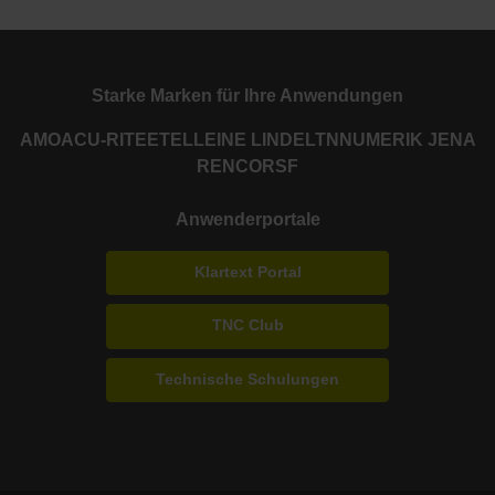
Starke Marken für Ihre Anwendungen
AMO
ACU-RITE
ETEL
LEINE LINDE
LTN
NUMERIK JENA
RENCO
RSF
Anwenderportale
Klartext Portal
TNC Club
Technische Schulungen