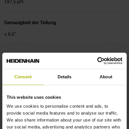
197,5 µm
Genauigkeit der Teilung
± 6,0''
Grundabstand der
Consent
Details
About
Referenzmarken
1 Referenzmarke
This website uses cookies
We use cookies to personalise content and ads, to
provide social media features and to analyse our traffic.
Geometrie der Trommel
We also share information about your use of our site with
AußenØ 128,75 mm, InnenØ 80 mm, LochkreisØ 95 mm
our social media, advertising and analytics partners who