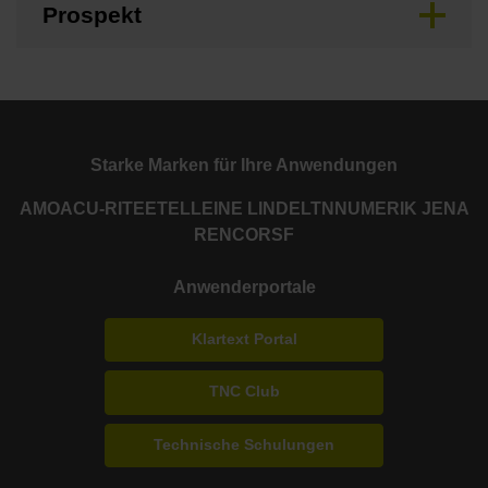
Prospekt
Starke Marken für Ihre Anwendungen
AMO
ACU-RITE
ETEL
LEINE LINDE
LTN
NUMERIK JENA
RENCO
RSF
Anwenderportale
Klartext Portal
TNC Club
Technische Schulungen