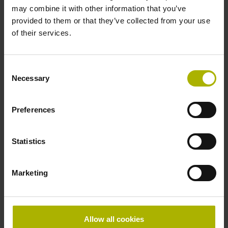
may combine it with other information that you’ve
provided to them or that they’ve collected from your use
Schutzart
of their services.
IP67 (EN60529)
Consent
Necessary
Selection
Arbeitstemperatur
-20/+100 °C
Preferences
Statistics
Maximaldrehzahl
13000 min-1
Marketing
Besonderheiten, Rotationsmessgeräte
Allow all cookies
keine