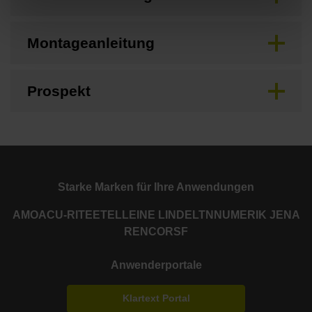
Montageanleitung
Prospekt
Starke Marken für Ihre Anwendungen
AMO
ACU-RITE
ETEL
LEINE LINDE
LTN
NUMERIK JENA
RENCO
RSF
Anwenderportale
Klartext Portal