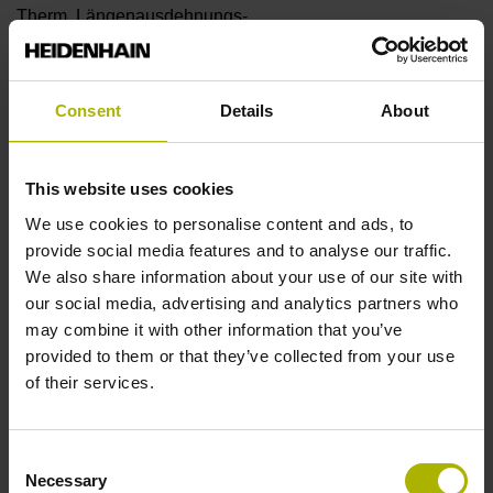
Therm. Längenausdehnungs-
Koeffizient
Consent
Details
About
~ 10·10-6K-1 Stahl
This website uses cookies
Genauigkeitsklasse
We use cookies to personalise content and ads, to
provide social media features and to analyse our traffic.
± 5,0 µm
We also share information about your use of our site with
our social media, advertising and analytics partners who
may combine it with other information that you’ve
Messlänge
provided to them or that they’ve collected from your use
of their services.
1240 mm
Consent
Referenzmarkenlage
Necessary
Selection