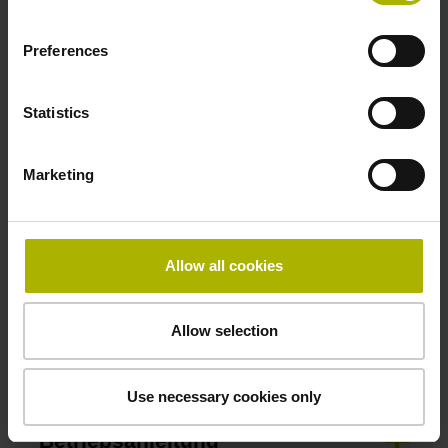
in der Mitte der Messlänge
Preferences
Befestigungsart
Statistics
gepratzt
Marketing
Besonderheiten, Teilesatz
Verkürzungsfaktor 0 µm/m
Allow all cookies
Allow selection
Downloads / CAD / Montage
Use necessary cookies only
Betriebsanleitung