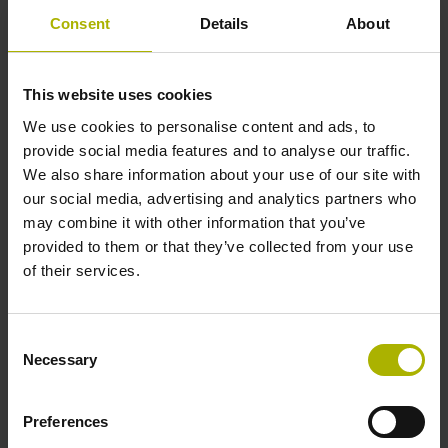
Genauigkeitsklasse
Consent
Details
About
± 15,0 µm
This website uses cookies
We use cookies to personalise content and ads, to
Messlänge
provide social media features and to analyse our traffic.
We also share information about your use of our site with
620 mm
our social media, advertising and analytics partners who
may combine it with other information that you’ve
provided to them or that they’ve collected from your use
Befestigungsart
of their services.
klebbar Dicke: 0,45 mm
Consent
Necessary
Breite
Selection
8,00 mm
Preferences