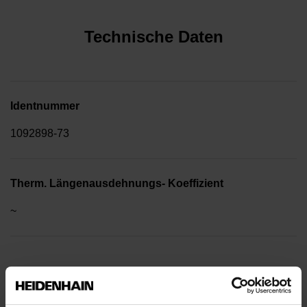
Technische Daten
Identnummer
1092898-73
Therm. Längenausdehnungs- Koeffizient
~
10·10-6K-1 Stahl