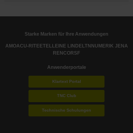
Starke Marken für Ihre Anwendungen
AMO
ACU-RITE
ETEL
LEINE LINDE
LTN
NUMERIK JENA
RENCO
RSF
Anwenderportale
Klartext Portal
TNC Club
Technische Schulungen