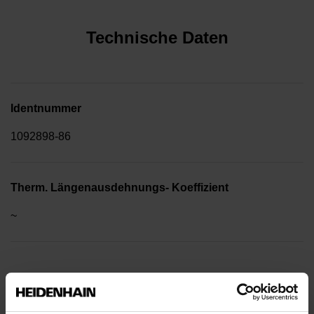
Technische Daten
Identnummer
1092898-86
Therm. Längenausdehnungs- Koeffizient
~
10·10-6K-1 Stahl