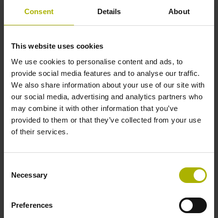
Genauigkeitsklasse
Consent
Details
About
± 15,0 µm
This website uses cookies
We use cookies to personalise content and ads, to
Messlänge
provide social media features and to analyse our traffic.
We also share information about your use of our site with
1830 mm
our social media, advertising and analytics partners who
may combine it with other information that you’ve
provided to them or that they’ve collected from your use
Befestigungsart
of their services.
klebbar Dicke: 0,45 mm
Consent
Necessary
Breite
Selection
8,00 mm
Preferences