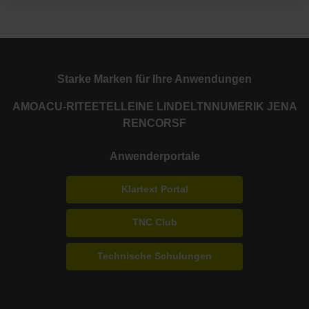
Starke Marken für Ihre Anwendungen
AMO
ACU-RITE
ETEL
LEINE LINDE
LTN
NUMERIK JENA
RENCO
RSF
Anwenderportale
Klartext Portal
TNC Club
Technische Schulungen