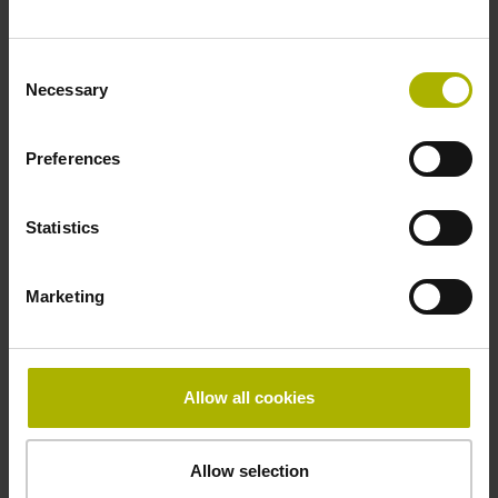
Befestigungsart
Consent
klebbar
Necessary
Selection
Dicke
Preferences
2,90 mm
Statistics
Breite
Marketing
15,00 mm
Allow all cookies
Downloads / CAD / Montage
Allow selection