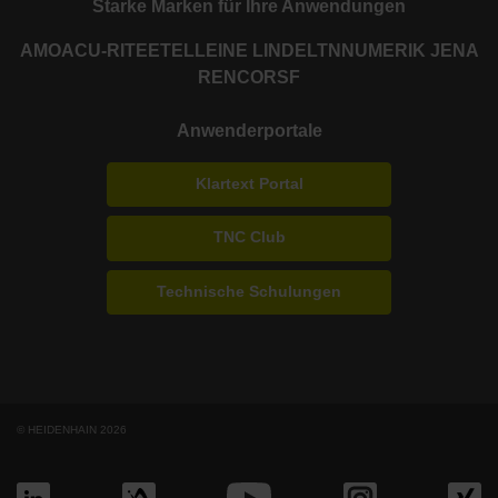
Starke Marken für Ihre Anwendungen
AMO
ACU-RITE
ETEL
LEINE LINDE
LTN
NUMERIK JENA
RENCO
RSF
Anwenderportale
Klartext Portal
TNC Club
Technische Schulungen
© HEIDENHAIN 2026