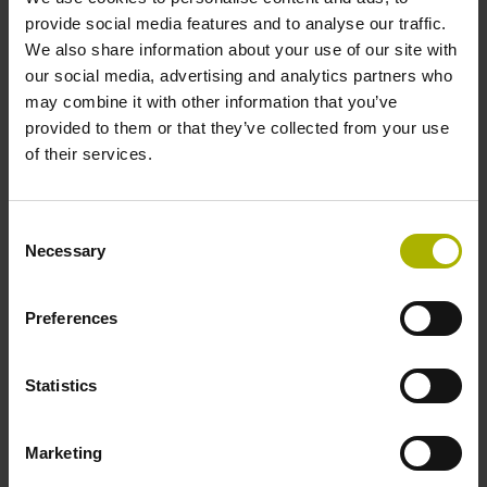
provide social media features and to analyse our traffic.
We also share information about your use of our site with
Kabeltyp
our social media, advertising and analytics partners who
PUR Ø 3,7 mm
may combine it with other information that you’ve
provided to them or that they’ve collected from your use
of their services.
Kabellänge
3,00 m
Consent
Necessary
Selection
Elektrischer Anschluss
Preferences
Sub-D Stecker, 2-reihig, mit Verriegelungsschrauben, Stift,
15-polig
Statistics
Anschluss-Belegung
Marketing