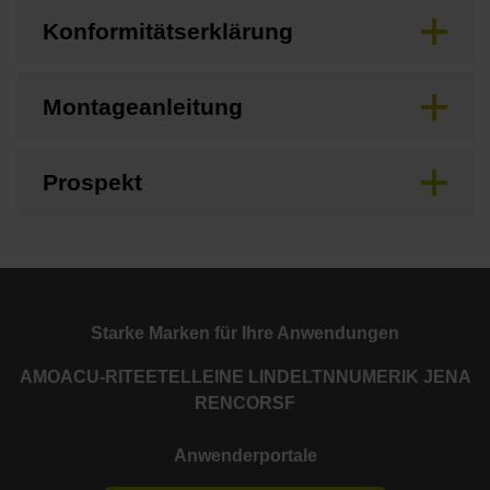
Konformitätserklärung
Montageanleitung
Prospekt
Starke Marken für Ihre Anwendungen
AMO
ACU-RITE
ETEL
LEINE LINDE
LTN
NUMERIK JENA
RENCO
RSF
Anwenderportale