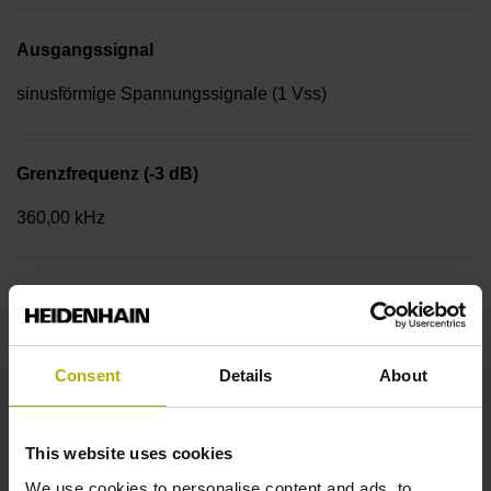
Ausgangssignal
sinusförmige Spannungssignale (1 Vss)
Grenzfrequenz (-3 dB)
360,00 kHz
Spannungsversorgung
5 V (+-10 %)
Consent
Details
About
Endlagenschalter
This website uses cookies
aktiv low
We use cookies to personalise content and ads, to