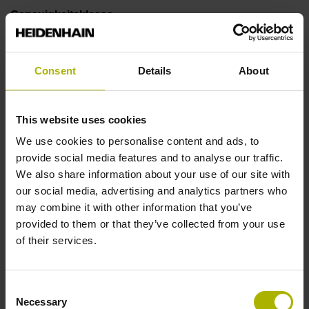
Genauigkeitsklasse
± 5,0 µm
Consent
Details
About
Messlänge
This website uses cookies
1600,00 mm
We use cookies to personalise content and ads, to
provide social media features and to analyse our traffic.
Referenzmarkenlage
We also share information about your use of our site with
our social media, advertising and analytics partners who
Beginn ML
may combine it with other information that you’ve
provided to them or that they’ve collected from your use
of their services.
Weitere Referenzmarken
alle 50 mm von der Ersten
Consent
Necessary
Selection