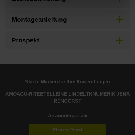
Montageanleitung
Prospekt
Starke Marken für Ihre Anwendungen
AMO
ACU-RITE
ETEL
LEINE LINDE
LTN
NUMERIK JENA
RENCO
RSF
Anwenderportale
Klartext Portal