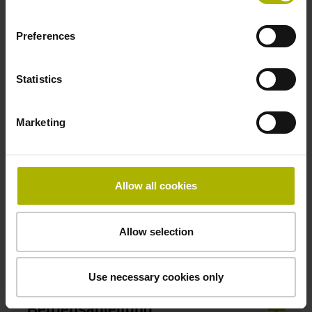
Befestigungsart
Preferences
klebbar Dicke: 2,64 mm
Statistics
Breite
Marketing
10,00 mm
Allow all cookies
Downloads / CAD / Montage
Allow selection
Anschlussmaße
Use necessary cookies only
Betriebsanleitung