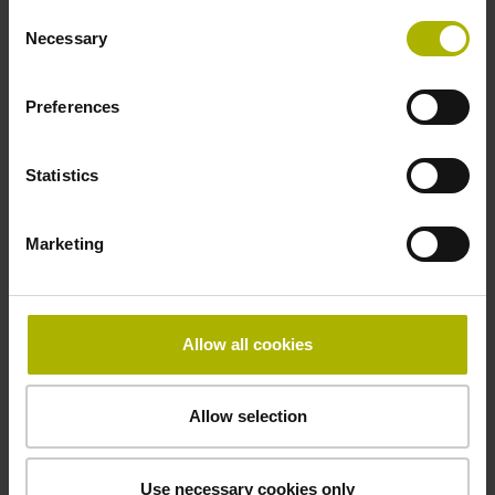
Weitere Referenzmarken
Consent
Necessary
Selection
alle 50 mm von der Ersten
Preferences
Befestigungsart
klebbar Dicke: 2,64 mm
Statistics
Marketing
Breite
10,00 mm
Allow all cookies
Downloads / CAD / Montage
Allow selection
Use necessary cookies only