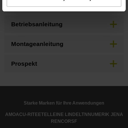
Anschlussmaße
Betriebsanleitung
Montageanleitung
Prospekt
Starke Marken für Ihre Anwendungen
AMO
ACU-RITE
ETEL
LEINE LINDE
LTN
NUMERIK JENA
RENCO
RSF