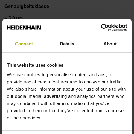
Genauigkeitsklasse
± 5,0 µm
Messlänge
Consent
Details
About
720,00 mm
This website uses cookies
Referenzmarkenlage
We use cookies to personalise content and ads, to
provide social media features and to analyse our traffic.
10 mm (Abstand vom Beginn der
We also share information about your use of our site with
our social media, advertising and analytics partners who
may combine it with other information that you’ve
provided to them or that they’ve collected from your use
Messlänge)
of their services.