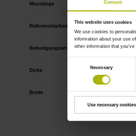
Consent
Messlänge
This website uses cookies
Referenzmarkenlage
We use cookies to personalis
information about your use of
other information that you’ve
Befestigungsart
Consent
Necessary
Selection
Dicke
Breite
Use necessary cookies