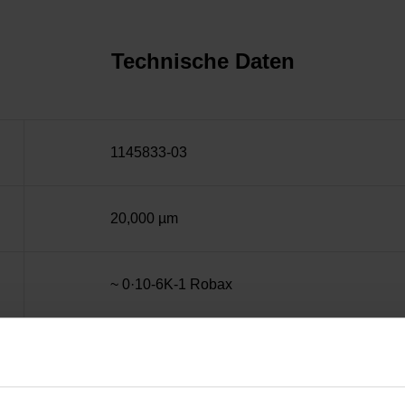
Technische Daten
1145833-03
20,000 µm
~ 0·10-6K-1 Robax
± 1,0 µm