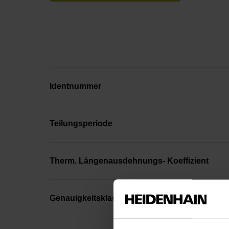
Identnummer
Teilungsperiode
Therm. Längenausdehnungs- Koeffizient
Genauigkeitsklasse