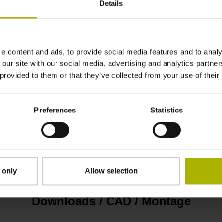
Details
440 mm
Abstandscodierte Referenzmarken mit Grunda
e content and ads, to provide social media features and to analy
 our site with our social media, advertising and analytics partn
 provided to them or that they’ve collected from your use of their
klebbar
Preferences
Statistics
2,90 mm
15,00 mm
 only
Allow selection
Downloads / CAD / Montage