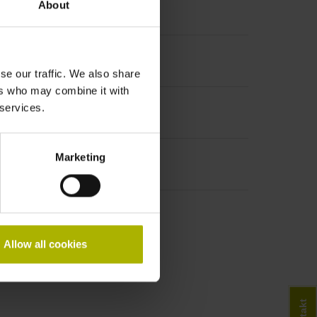
About
bstand 1000 x Teilungsperiode
se our traffic. We also share
ers who may combine it with
 services.
Marketing
Allow all cookies