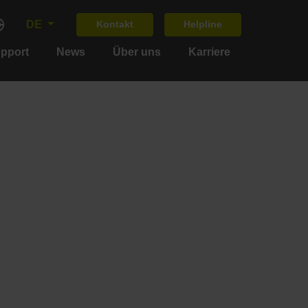
DE
Kontakt
Helpline
upport
News
Über uns
Karriere