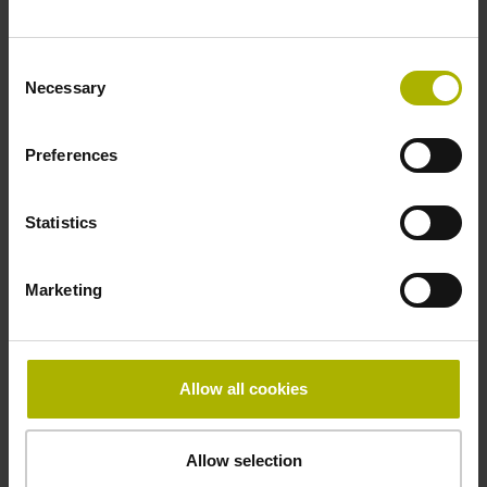
Befestigungsart
Consent
gepratzt
Necessary
Selection
Dicke
Preferences
2,90 mm
Statistics
Breite
Marketing
15,00 mm
Allow all cookies
Downloads / CAD / Montage
Allow selection