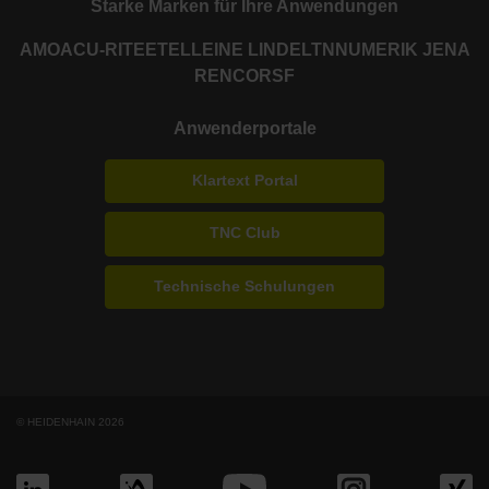
Starke Marken für Ihre Anwendungen
AMO
ACU-RITE
ETEL
LEINE LINDE
LTN
NUMERIK JENA
RENCO
RSF
Anwenderportale
Klartext Portal
TNC Club
Technische Schulungen
© HEIDENHAIN 2026