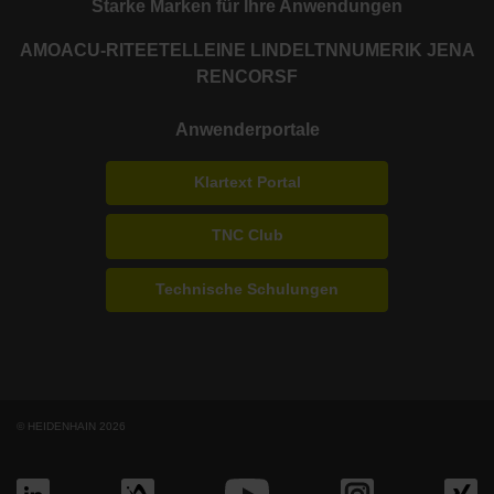
Starke Marken für Ihre Anwendungen
AMO
ACU-RITE
ETEL
LEINE LINDE
LTN
NUMERIK JENA
RENCO
RSF
Anwenderportale
Klartext Portal
TNC Club
Technische Schulungen
© HEIDENHAIN 2026