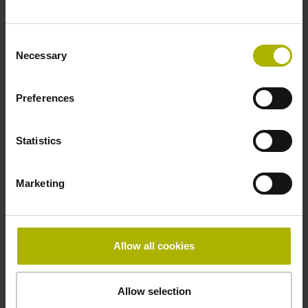
Befestigungsart
Consent
gepratzt
Necessary
Selection
Dicke
Preferences
2,90 mm
Statistics
Breite
Marketing
15,00 mm
Allow all cookies
Downloads / CAD / Montage
Allow selection