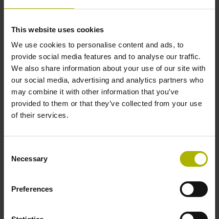
Genauigkeitsklasse
This website uses cookies
± 15,0 µm
We use cookies to personalise content and ads, to
provide social media features and to analyse our traffic.
Messlänge
We also share information about your use of our site with
our social media, advertising and analytics partners who
2000 mm
may combine it with other information that you’ve
provided to them or that they’ve collected from your use
of their services.
Befestigungsart
gepratzt
Consent
Necessary
Selection
Pratzenposition
Preferences
1010,0 mm