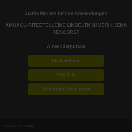
Starke Marken für Ihre Anwendungen
AMO
ACU-RITE
ETEL
LEINE LINDE
LTN
NUMERIK JENA
RENCO
RSF
Anwenderportale
Klartext Portal
TNC Club
Technische Schulungen
© HEIDENHAIN 2026