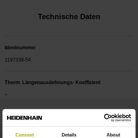
Technische Daten
Identnummer
1197339-54
Therm. Längenausdehnungs- Koeffizient
~
10·10-6K-1 Stahl
Consent
Details
About