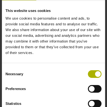
This website uses cookies
Kabellänge
We use cookies to personalise content and ads, to
1,00 m
provide social media features and to analyse our traffic.
We also share information about your use of our site with
our social media, advertising and analytics partners who
Elektrischer Anschluss
may combine it with other information that you’ve
provided to them or that they’ve collected from your use
Kupplung M12, Stift, 8-polig
of their services.
Anschluss-Belegung
Consent
Necessary
Selection
D532351
Preferences
Schutzart
IP67 (EN60529)
Statistics