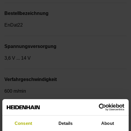
Bestellbezeichnung
EnDat22
Spannungsversorgung
3,6 V ... 14 V
Verfahrgeschwindigkeit
600 m/min
Kabeltyp
Consent
Details
About
PUR Ø 3,7 mm