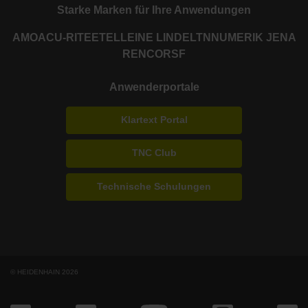
Starke Marken für Ihre Anwendungen
AMO
ACU-RITE
ETEL
LEINE LINDE
LTN
NUMERIK JENA
RENCO
RSF
Anwenderportale
Klartext Portal
TNC Club
Technische Schulungen
© HEIDENHAIN 2026