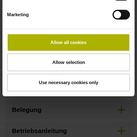
Marketing
Befestigungsart
anschraubbar
Allow all cookies
Downloads / CAD / Montage
Allow selection
Use necessary cookies only
Anschlussmaße
Belegung
Betriebsanleitung