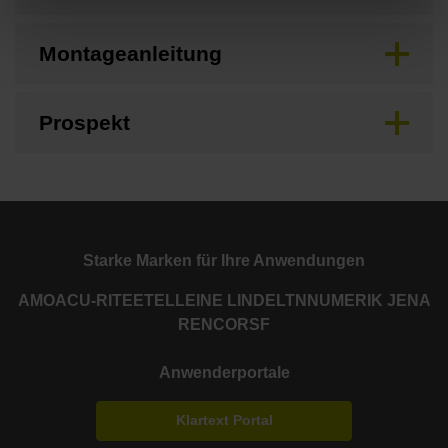
Montageanleitung
Prospekt
Starke Marken für Ihre Anwendungen
AMO
ACU-RITE
ETEL
LEINE LINDE
LTN
NUMERIK JENA
RENCO
RSF
Anwenderportale
Klartext Portal