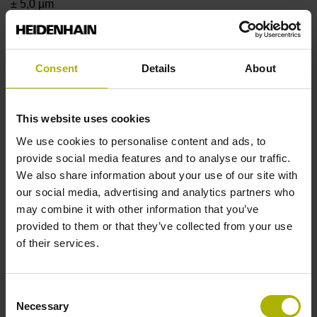
± 5,0 µm
Messlänge
Consent
Details
About
7640 mm
This website uses cookies
We use cookies to personalise content and ads, to
Positionswert am
provide social media features and to analyse our traffic.
We also share information about your use of our site with
our social media, advertising and analytics partners who
Messbeginn
may combine it with other information that you’ve
provided to them or that they’ve collected from your use
ohne festen Codestartwert
of their services.
Befestigungsart
Consent
Necessary
gepratzt, Spannelement abnehmbar
Selection