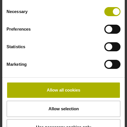
Consent
Necessary
Selection
Dicke
0,30 mm
Preferences
Statistics
Breite
13,14 mm
Marketing
Downloads / CAD / Montage
Allow all cookies
Allow selection
Anschlussmaße