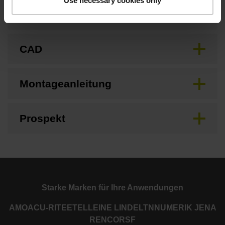
Use necessary cookies only
Betriebsanleitung
CAD
Montageanleitung
Prospekt
Starke Marken für Ihre Anwendungen
AMO
ACU-RITE
ETEL
LEINE LINDE
LTN
NUMERIK JENA
RENCO
RSF