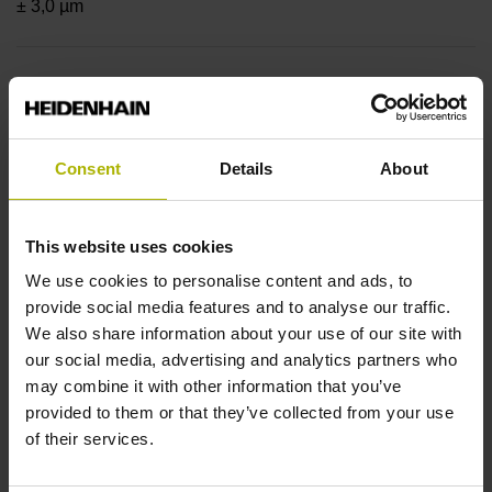
± 3,0 µm
Messlänge
70 mm
Consent
Details
About
Positionswert am
This website uses cookies
We use cookies to personalise content and ads, to
provide social media features and to analyse our traffic.
Messbeginn
We also share information about your use of our site with
ohne festen Codestartwert
our social media, advertising and analytics partners who
may combine it with other information that you’ve
provided to them or that they’ve collected from your use
Befestigungsart
of their services.
klebbar