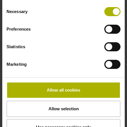
Consent
Necessary
Selection
Dicke
0,30 mm
Preferences
Statistics
Breite
13,14 mm
Marketing
Downloads / CAD / Montage
Allow all cookies
Allow selection
Anschlussmaße