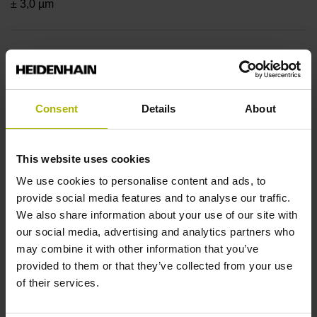
± 3,0 µm
Messlänge
920 mm
Consent
Details
About
Positionswert am
This website uses cookies
We use cookies to personalise content and ads, to
provide social media features and to analyse our traffic.
Messbeginn
We also share information about your use of our site with
ohne festen Codestartwert
our social media, advertising and analytics partners who
may combine it with other information that you’ve
provided to them or that they’ve collected from your use
Befestigungsart
of their services.
klebbar