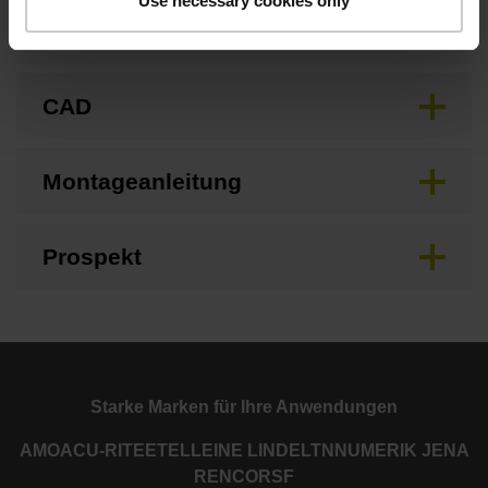
Use necessary cookies only
Betriebsanleitung
CAD
Montageanleitung
Prospekt
Starke Marken für Ihre Anwendungen
AMO
ACU-RITE
ETEL
LEINE LINDE
LTN
NUMERIK JENA
RENCO
RSF