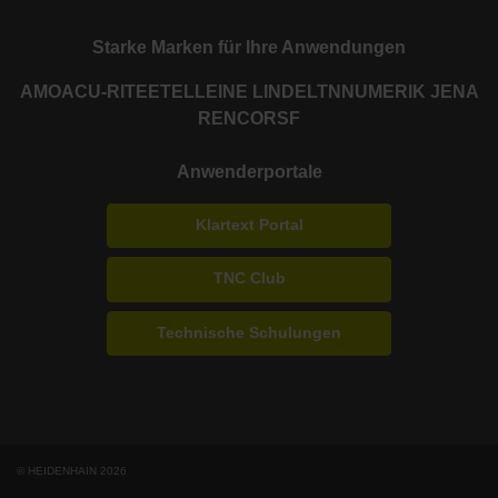
Starke Marken für Ihre Anwendungen
AMO
ACU-RITE
ETEL
LEINE LINDE
LTN
NUMERIK JENA
RENCO
RSF
Anwenderportale
Klartext Portal
TNC Club
Technische Schulungen
© HEIDENHAIN 2026