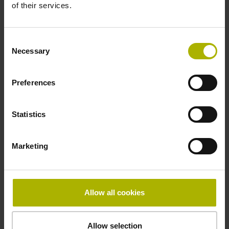
of their services.
Kabellänge
3,00 m
Consent
Necessary
Selection
Geräteausführung
Preferences
Sub-D Stecker innerhalb des Vakuums
Statistics
Elektrischer Anschluss
Marketing
Sub-D Stecker, 2-reihig, Metallgehäuse, Bauform B, mit
Verriegelungsschrauben, nichtmagnetisch,
vakuumtauglich, mit integrierter Elektronik, Stift, 15-polig
Allow all cookies
Anschluss-Belegung
Allow selection