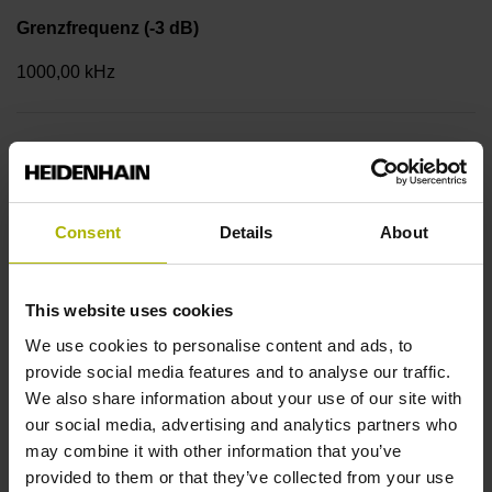
Grenzfrequenz (-3 dB)
1000,00 kHz
Spannungsversorgung
5 V (+-5 %)
Consent
Details
About
Endlagenschalter
This website uses cookies
mit Endlagenschalter
We use cookies to personalise content and ads, to
provide social media features and to analyse our traffic.
We also share information about your use of our site with
Kabeltyp
our social media, advertising and analytics partners who
Einzellitzen mit Schirmgeflecht, 2-fach, verzinnt
may combine it with other information that you’ve
provided to them or that they’ve collected from your use