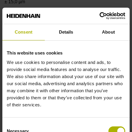
± 15,0 µm
Messlänge
Consent
Details
About
320 mm
This website uses cookies
Positionswert am
We use cookies to personalise content and ads, to
provide social media features and to analyse our traffic.
We also share information about your use of our site with
Messbeginn
our social media, advertising and analytics partners who
may combine it with other information that you’ve
ohne festen Codestartwert
provided to them or that they’ve collected from your use
of their services.
Befestigungsart
Consent
klebbar
Necessary