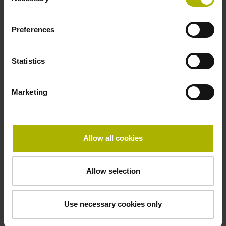
Selection
Preferences
Sicherheitskonzept
Fehlerausschluss für das Lösen der mechanischen
Statistics
Verbindung möglich
Marketing
Downloads / CAD / Montage
Allow all cookies
Anschlussmaße
Allow selection
Betriebsanleitung
Use necessary cookies only