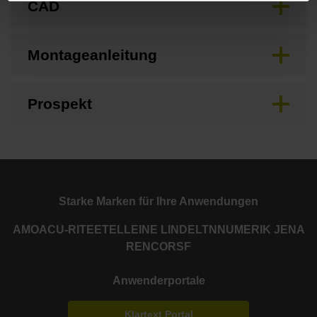
CAD
Montageanleitung
Prospekt
Starke Marken für Ihre Anwendungen
AMO
ACU-RITE
ETEL
LEINE LINDE
LTN
NUMERIK JENA
RENCO
RSF
Anwenderportale
Klartext Portal