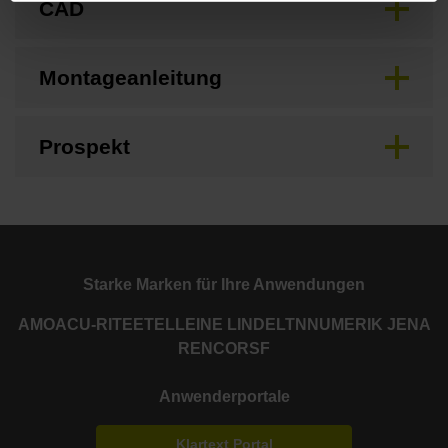
CAD
Montageanleitung
Prospekt
Starke Marken für Ihre Anwendungen
AMO
ACU-RITE
ETEL
LEINE LINDE
LTN
NUMERIK JENA
RENCO
RSF
Anwenderportale
Klartext Portal