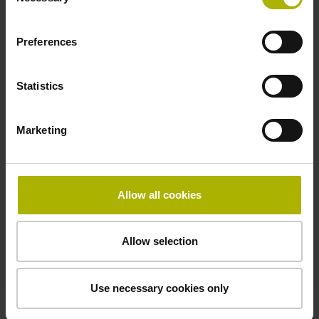
Selection
Preferences
Sicherheitskonzept
Fehlerausschluss für das Lösen der mechanischen
Statistics
Verbindung möglich
Marketing
Downloads / CAD / Montage
Allow all cookies
Anschlussmaße
Allow selection
Betriebsanleitung
Use necessary cookies only