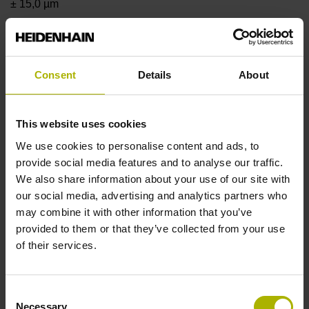
± 15,0 µm
Messlänge
Consent
Details
About
2620 mm
This website uses cookies
Positionswert am
We use cookies to personalise content and ads, to
provide social media features and to analyse our traffic.
We also share information about your use of our site with
Messbeginn
our social media, advertising and analytics partners who
may combine it with other information that you’ve
ohne festen Codestartwert
provided to them or that they’ve collected from your use
of their services.
Befestigungsart
Consent
klebbar
Necessary