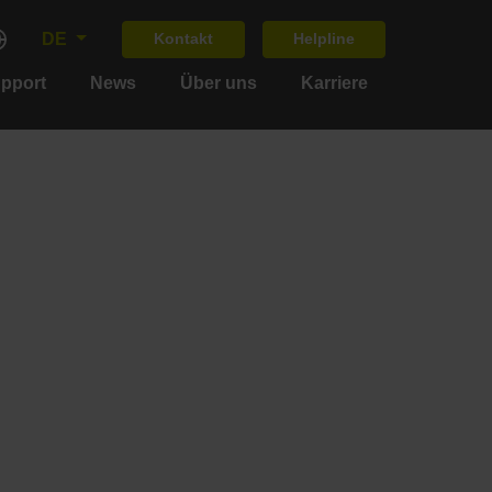
DE
Kontakt
Helpline
upport
News
Über uns
Karriere