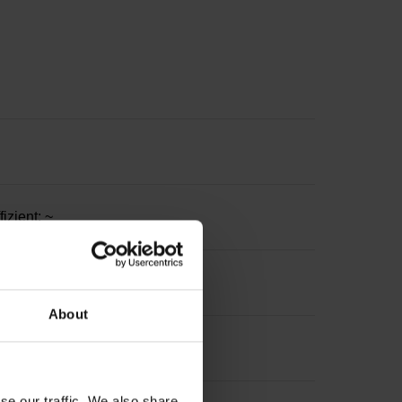
zient: ~
About
se our traffic. We also share