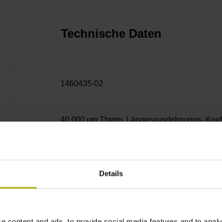
Technische Daten
1460435-02
40,000 µm Therm. Längenausdehnungs- Koeffi
10·10-6K-1 Stahl
Details
± 15,0 µm
e content and ads, to provide social media features and to analy