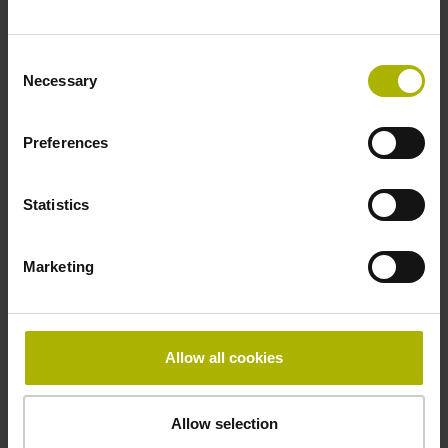
Befestigungsart
Consent
klebbar
Necessary
Selection
Dicke
Preferences
2,90 mm
Statistics
Breite
Marketing
10,00 mm
Allow all cookies
Downloads / CAD / Montage
Allow selection