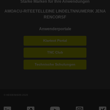
Starke Marken für Ihre Anwendungen
AMO
ACU-RITE
ETEL
LEINE LINDE
LTN
NUMERIK JENA
RENCO
RSF
Anwenderportale
Klartext Portal
TNC Club
Technische Schulungen
© HEIDENHAIN 2026