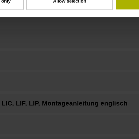
 only
Allow selection
Downloads / CAD / Montage
IC, LIF, LIP, Montageanleitung englisch