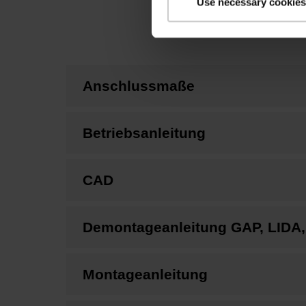
Use necessary cookies
Anschlussmaße
Betriebsanleitung
CAD
Demontageanleitung GAP, LIDA, L
Montageanleitung