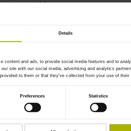
± 1,0 µm
120 mm
Details
in der Mitte der Messlänge
e content and ads, to provide social media features and to analy
gepratzt
 our site with our social media, advertising and analytics partn
 provided to them or that they’ve collected from your use of their
2,90 mm
Preferences
Statistics
15,00 mm