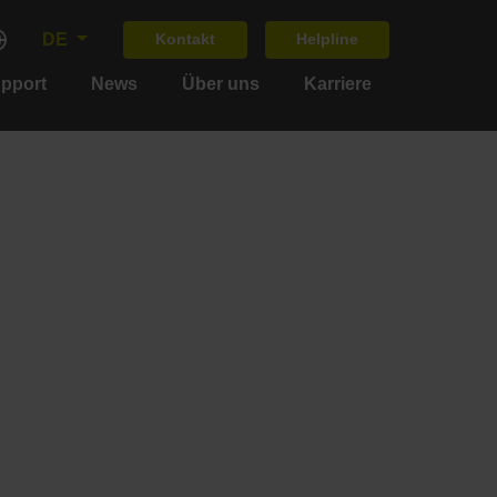
DE
Kontakt
Helpline
upport
News
Über uns
Karriere