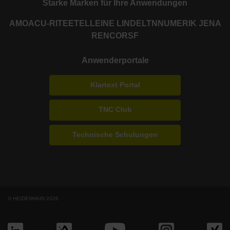
Starke Marken für Ihre Anwendungen
AMO
ACU-RITE
ETEL
LEINE LINDE
LTN
NUMERIK JENA
RENCO
RSF
Anwenderportale
Klartext Portal
TNC Club
Technische Schulungen
© HEIDENHAIN 2026