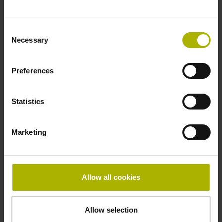
Befestigungsart
Consent
gepratzt
Necessary
Selection
Dicke
Preferences
2,90 mm
Statistics
Breite
Marketing
15,00 mm
Allow all cookies
Downloads / CAD / Montage
Allow selection