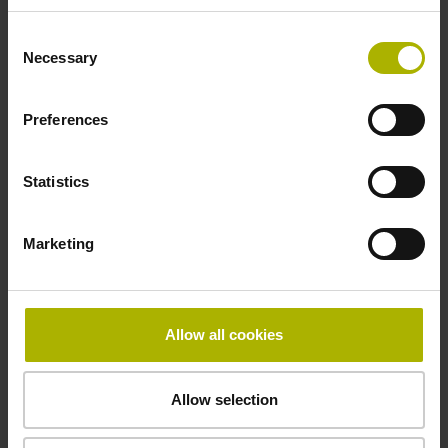
in der Mitte der Messlänge
Consent
Necessary
Selection
Befestigungsart
Preferences
gepratzt, Spannelement abnehmbar
Statistics
Besonderheiten, Teilesatz
Marketing
Verkürzungsfaktor 150µm/m
Allow all cookies
Downloads / CAD / Montage
Allow selection
Anschlussmaße