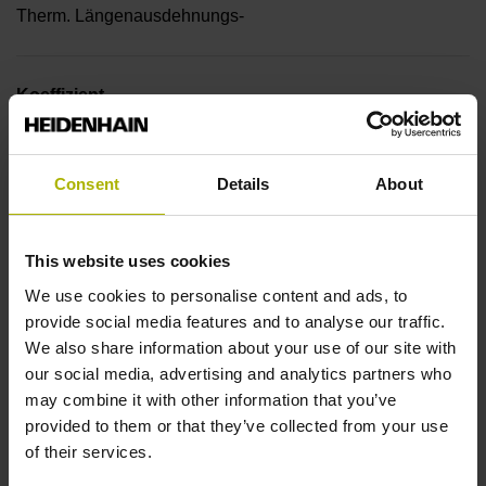
Therm. Längenausdehnungs-
Koeffizient
~ 10·10-6K-1 Stahl
Consent
Details
About
Genauigkeitsklasse
This website uses cookies
± 5,0 µm
We use cookies to personalise content and ads, to
provide social media features and to analyse our traffic.
Messlänge
We also share information about your use of our site with
our social media, advertising and analytics partners who
14040 mm
may combine it with other information that you’ve
provided to them or that they’ve collected from your use
of their services.
Referenzmarkenlage