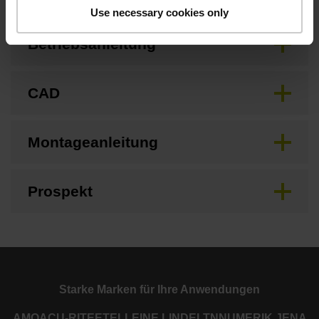
Use necessary cookies only
Betriebsanleitung
CAD
Montageanleitung
Prospekt
Starke Marken für Ihre Anwendungen
AMO
ACU-RITE
ETEL
LEINE LINDE
LTN
NUMERIK JENA