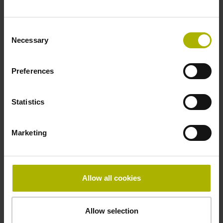
Befestigungsart
Consent
gepratzt
Necessary
Selection
Dicke
Preferences
2,90 mm
Statistics
Breite
Marketing
15,00 mm
Allow all cookies
Downloads / CAD / Montage
Allow selection