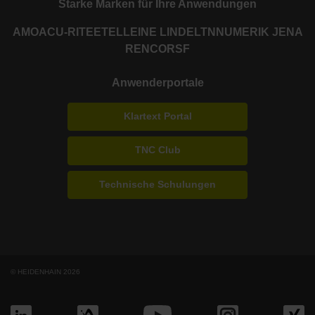
Starke Marken für Ihre Anwendungen
AMO
ACU-RITE
ETEL
LEINE LINDE
LTN
NUMERIK JENA
RENCO
RSF
Anwenderportale
Klartext Portal
TNC Club
Technische Schulungen
© HEIDENHAIN 2026