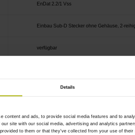
EnDat 2.2/1 Vss
Einbau Sub-D Stecker ohne Gehäuse, 2-reihig
verfügbar
1 x USB 2.0 Hi-Speed (Typ A), Maximalstrom
Details
1x Ethernet 10/100 Mbit/1 Gbit
50 mm x 50 mm, 4 x M4
e content and ads, to provide social media features and to analy
 our site with our social media, advertising and analytics partn
 provided to them or that they’ve collected from your use of their