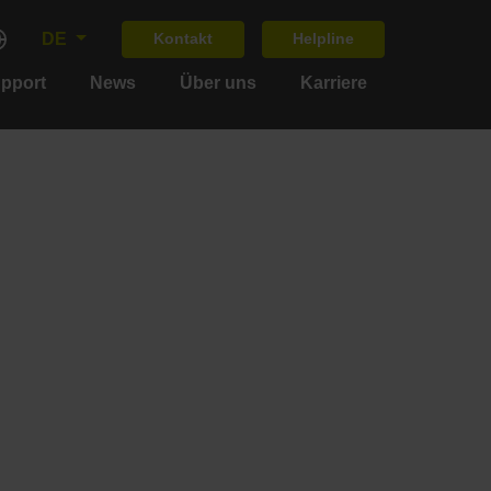
DE
Kontakt
Helpline
upport
News
Über uns
Karriere