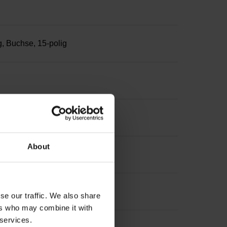
, Buchse, 15-polig
 500 mA
About
se our traffic. We also share
ers who may combine it with
 services.